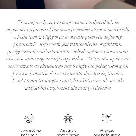
Trening medyczny to bezpieczna i indywidualnie
dopasowana forma aktywności fizycznej, stworzona z myślą
o kobietach w ciąży oraz w okresie powrotu do formy
po porodzie. Jego celem jest wzmocnienie organizmu,
przygotowanie ciała do zmian zachodzących w czasie ciąży
oraz wsparcie regeneracji po porodzie. Ćwiczenia są zawsze
dostosowane do aktualnego etapu ciąży lub połogu, kondycji
fizycznej, możliwości oraz ewentualnych dolegliwości.
Dzięki temu treningi są nie tylko skuteczne, ale przede
wszystkim bezpieczne dla mamy i dziecka.
Indywidualne
Wsparcie
Większa
podejście
specjalistów
pewność siebie