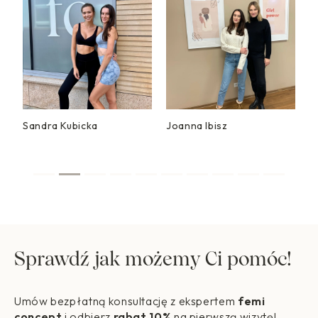
Joanna Ibisz
Magdalena Lamparska
Sprawdź jak możemy Ci pomóc!
Umów bezpłatną konsultację z ekspertem
femi
concept
i odbierz
rabat 10%
na pierwszą wizytę!