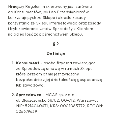
Niniejszy Regulamin skierowany jest zarówno
do Konsumentów, jak i do Przedsiębiorców
korzystających ze Sklepu i określa zasady
korzystania ze Sklepu internetowego oraz zasady
i tryb zawierania Umów Sprzedaży z Klientem
na odległość za pośrednictwem Sklepu.
§ 2
Definicje
Konsument
– osoba fizyczna zawierająca
ze Sprzedawcą umowę w ramach Sklepu,
której przedmiot nie jest związany
bezpośrednio z jej działalnością gospodarczą
lub zawodową.
Sprzedawca
– MCAS sp. z o.o.,
ul. Bluszczańska 68/U2, 00-712, Warszawa,
NIP: 5214040471, KRS: 0001063772, REGON:
526679639