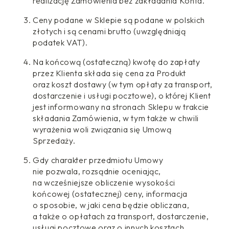
realizację Zamówienia bez zakładania Konta.
Ceny podane w Sklepie są podane w polskich
złotych i są cenami brutto (uwzględniają
podatek VAT).
Na końcową (ostateczną) kwotę do zapłaty
przez Klienta składa się cena za Produkt
oraz koszt dostawy (w tym opłaty za transport,
dostarczenie i usługi pocztowe), o której Klient
jest informowany na stronach Sklepu w trakcie
składania Zamówienia, w tym także w chwili
wyrażenia woli związania się Umową
Sprzedaży.
Gdy charakter przedmiotu Umowy
nie pozwala, rozsądnie oceniając,
na wcześniejsze obliczenie wysokości
końcowej (ostatecznej) ceny, informacja
o sposobie, w jaki cena będzie obliczana,
a także o opłatach za transport, dostarczenie,
usługi pocztowe oraz o innych kosztach,