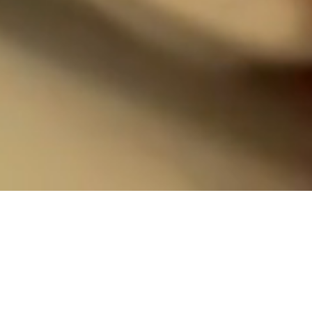
Presoterapia to masaż ciśnieniowy, który wspomaga
krążenie, redukuje obrzęki i cellulit, zapewniając
regenerację i ulgę dla nóg.