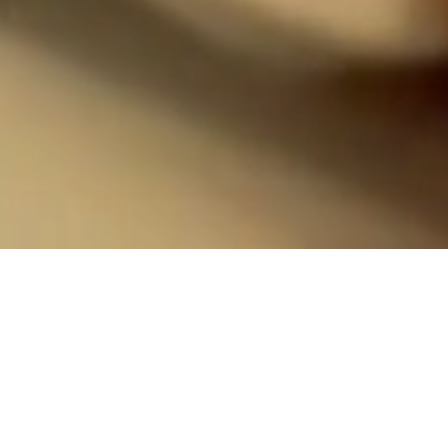
Konsultacja poporodowa to wizyta u fizjoterapeuty
uroginekologicznego, której celem jest ocena stanu zdrowia
kobiety po porodzie oraz dobór odpowiedniej terapii
wspomagającej regenerację. Specjalista diagnozuje wszelkie
dolegliwości, takie jak osłabienie mięśni dna miednicy, bóle
miednicy, czy trudności w powrocie do aktywności fizycznej,
a następnie proponuje indywidualny plan terapii. Praca